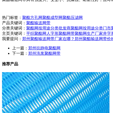
热门标签：
聚酯方孔网
聚酯成型网
聚酯压滤网
产品关键词：
聚酯输送网带
分类关键词：
聚酯网按用途分类批发商
聚酯网按用途分类门市
主页关键词：
平织聚酯网
人字形聚酯网带
聚酯网生产厂家
井字
我要提问：
郑州聚酯输送网带厂家在哪？
郑州聚酯输送网带价
上一篇：
郑州抗静电聚酯网
下一篇：
郑州洗浆聚酯网带
推荐产品