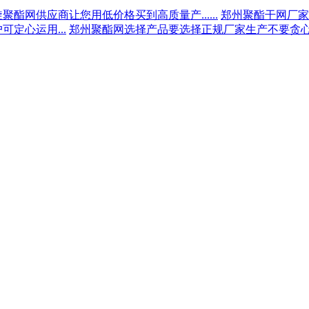
聚酯网供应商让您用低价格买到高质量产......
郑州聚酯干网厂家为
定心运用...
郑州聚酯网选择产品要选择正规厂家生产不要贪心...