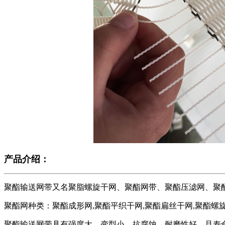
产品介绍：
聚酯输送网带又名聚脂螺旋干网、聚酯网带、聚酯压滤网、聚
聚酯网种类：聚酯成形网,聚酯平织干网,聚酯扁丝干网,聚酯
聚酯输送网带具有强度大、变型小、抗腐蚀、耐磨性好，且寿