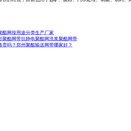
聚酯网按用途分类生产厂家
形聚酯网带
抗静电聚酯网
洗浆聚酯网带
格贵吗？
郑州聚酯输送网带哪家好？