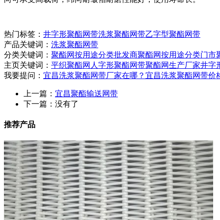
热门标签：
井字形聚酯网带
洗浆聚酯网带
乙字型聚酯网带
产品关键词：
洗浆聚酯网带
分类关键词：
聚酯网按用途分类批发商
聚酯网按用途分类门市
主页关键词：
平织聚酯网
人字形聚酯网带
聚酯网生产厂家
井字
我要提问：
宜昌洗浆聚酯网带厂家在哪？
宜昌洗浆聚酯网带价
上一篇：
宜昌聚酯输送网带
下一篇：没有了
推荐产品