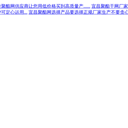
聚酯网供应商让您用低价格买到高质量产......
宜昌聚酯干网厂家为
定心运用...
宜昌聚酯网选择产品要选择正规厂家生产不要贪心...