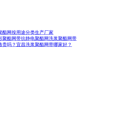
聚酯网按用途分类生产厂家
形聚酯网带
抗静电聚酯网
洗浆聚酯网带
格贵吗？
宜昌洗浆聚酯网带哪家好？