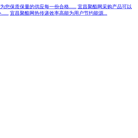
您保质保量的供应每一份合格......
宜昌聚酯网采购产品可以
...
宜昌聚酯网热传递效率高能为用户节约能源...