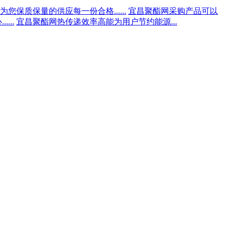
您保质保量的供应每一份合格......
宜昌聚酯网采购产品可以
...
宜昌聚酯网热传递效率高能为用户节约能源...