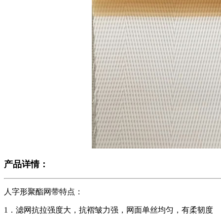
产品详情：
人字形聚酯网带特点：
1．滤网抗拉强度大，抗褶皱力强，网面单丝均匀，有柔韧度