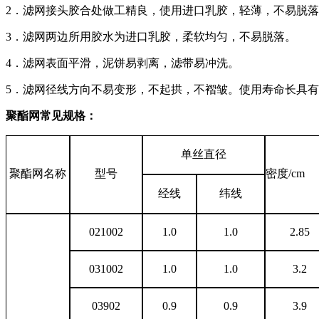
2．滤网接头胶合处做工精良，使用进口乳胶，轻薄，不易脱
3．滤网两边所用胶水为进口乳胶，柔软均匀，不易脱落。
4．滤网表面平滑，泥饼易剥离，滤带易冲洗。
5．滤网径线方向不易变形，不起拱，不褶皱。使用寿命长具有
聚酯网常见规格：
单丝直径
聚酯网名称
型号
密度/cm
经线
纬线
021002
1.0
1.0
2.85
031002
1.0
1.0
3.2
03902
0.9
0.9
3.9