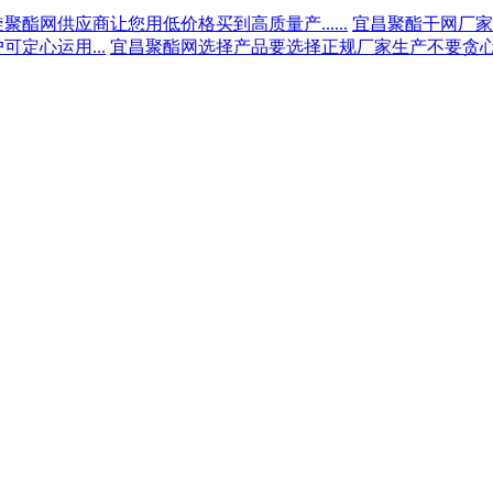
聚酯网供应商让您用低价格买到高质量产......
宜昌聚酯干网厂家为
定心运用...
宜昌聚酯网选择产品要选择正规厂家生产不要贪心...