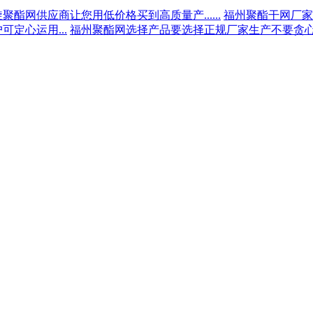
聚酯网供应商让您用低价格买到高质量产......
福州聚酯干网厂家为
定心运用...
福州聚酯网选择产品要选择正规厂家生产不要贪心...