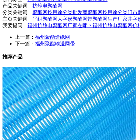
产品关键词：
抗静电聚酯网
分类关键词：
聚酯网按用途分类批发商
聚酯网按用途分类门市
主页关键词：
平织聚酯网
人字形聚酯网带
聚酯网生产厂家
井字
我要提问：
福州抗静电聚酯网厂家在哪？
福州抗静电聚酯网价
上一篇：
福州聚酯造纸网
下一篇：
福州聚酯输送网带
推荐产品