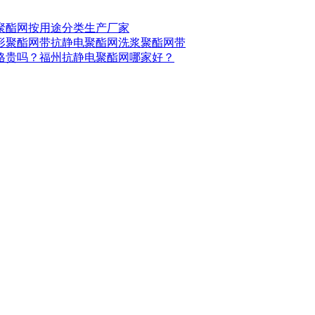
聚酯网按用途分类生产厂家
形聚酯网带
抗静电聚酯网
洗浆聚酯网带
格贵吗？
福州抗静电聚酯网哪家好？