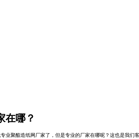
家在哪？
找专业聚酯造纸网厂家了，但是专业的厂家在哪呢？这也是我们